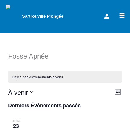
Aller
au
Sartrouville Plongée
contenu
Fosse Apnée
Il n’y a pas d’évènements à venir.
À venir
Navigat
Navig
Liste
par
de
Sélectionnez
Derniers Évènements passés
une
consulta
vues
date.
Évèn
JUIN
23