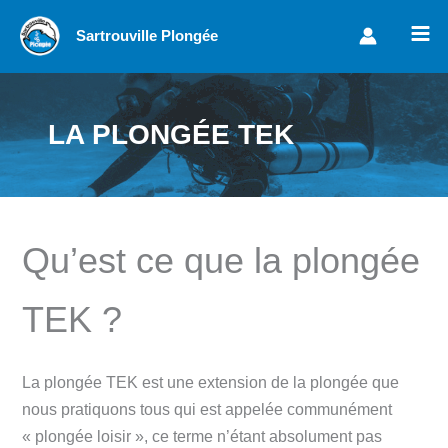
Aller
Sartrouville Plongée
au
contenu
LA PLONGÉE TEK
Qu’est ce que la plongée
TEK ?
La plongée TEK est une extension de la plongée que
nous pratiquons tous qui est appelée communément
« plongée loisir », ce terme n’étant absolument pas